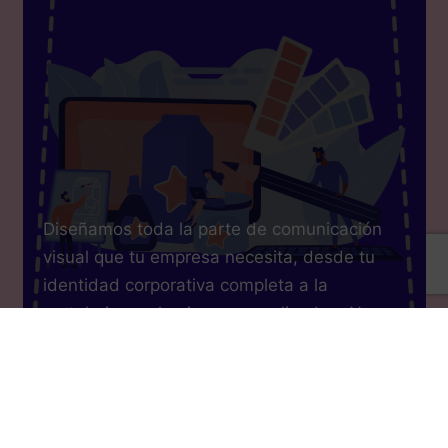
Diseñamos toda la parte de comunicación
visual que tu empresa necesita, desde tu
identidad corporativa completa a la
carteleria, packaging personalizado... Nos
encargamos del
diseño gráfico
completo de
tu negocio.