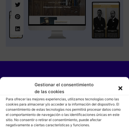
HABLEMOS
Gestionar el consentimiento
¿Tienes un proyecto?
de las cookies
Para ofrecer las mejores experiencias, utilizamos tecnologías como las
cookies para almacenar y/o acceder a la información del dispositivo. El
consentimiento de estas tecnologías nos permitirá procesar datos como
CONTACTAR
el comportamiento de navegación o las identificaciones únicas en este
sitio. No consentir o retirar el consentimiento, puede afectar
negativamente a ciertas características y funciones.