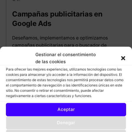
Campañas publicitarias en
Google Ads
Deseñamos, implementamos e optimizamos
campañas publicitarias para o buscador de
Google, que che axudarán a…
Gestionar el consentimiento
de las cookies
Mellorar a visibilidade do teu negocio.
Para ofrecer las mejores experiencias, utilizamos tecnologías como las
Atraer tráfico de calidade a túa web.
cookies para almacenar y/o acceder a la información del dispositivo. El
consentimiento de estas tecnologías nos permitirá procesar datos como
Incrementar as ventas.
el comportamiento de navegación o las identificaciones únicas en este
sitio. No consentir o retirar el consentimiento, puede afectar
Fidelizar os teus clientes.
negativamente a ciertas características y funciones.
Aceptar
Denegar