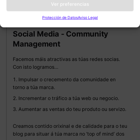
Ver preferencias
02.
Protección de Datos
Aviso Legal
Social Media - Community
Management
Facemos máis atractivas as túas redes socias.
Con isto logramos…
Impulsar o crecemento da comunidade en
torno a túa marca.
Incrementar o tráfico a túa web ou negocio.
Aumentar as ventas do teu produto ou servizo.
Creamos contido orixinal e de calidade para o teu
blog para situar á túa marca no ‘top of mind’ dos