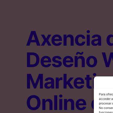
Axencia 
Deseño 
Marketin
Online e
Para ofre
acceder a 
procesar 
No consent
funciones