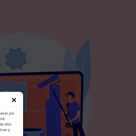
cenar y/o
irá
e sitio.
icas y