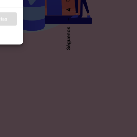
cias
–
Séguenos