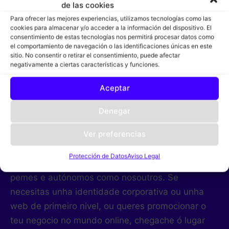
de las cookies
Para ofrecer las mejores experiencias, utilizamos tecnologías como las
cookies para almacenar y/o acceder a la información del dispositivo. El
consentimiento de estas tecnologías nos permitirá procesar datos como
FALEMOS
el comportamiento de navegación o las identificaciones únicas en este
sitio. No consentir o retirar el consentimiento, puede afectar
Tes un proxecto?
negativamente a ciertas características y funciones.
Aceptar
CONTACTAR
Denegar
Ver preferencias
Somos un equipo de ‘millennials’ con iniciativa e
Protección de Datos
Aviso Legal
ideas creativas, entusiasmados por axudar a
pemes e autónomos como nosoutros. Se
necesitas unha identidade corporativa ou unha
web de primeiro nivel, ou queres promocionar o
teu negocio no mundo online, chegache ó lugar